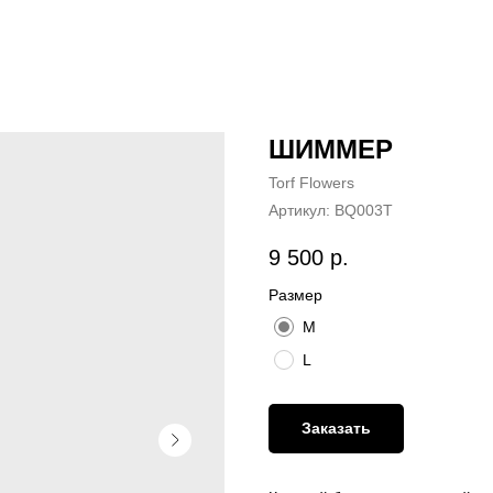
ШИММЕР
Torf Flowers
Артикул:
BQ003T
9 500
р.
Размер
M
L
Заказать